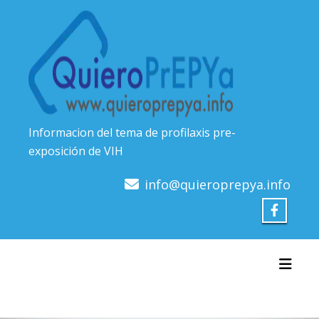
Skip
to
content
Informacion del tema de profilaxis pre-
exposición de VIH
info@quieroprepya.info
Toggl