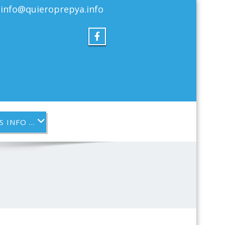
info@quieroprepya.info
S INFO …