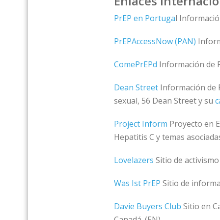
Enlaces Internaci
PrEP en Portuga
l Informaci
PrEPAccessNow (PAN)
Inform
ComePrEPd
Información de P
Dean Street
Información de P
sexual, 56 Dean Street y su
c
Project Inform
Proyecto en E
Hepatitis C y temas asociadas
Lovelazers
Sitio de activism
Was Ist PrEP
Sitio de inform
Davie Buyers Club
Sitio en C
Canadá. (EN)