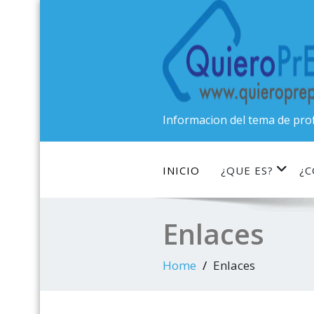
Skip
to
content
Informacion del tema de prof
INICIO
¿QUE ES?
¿
Enlaces
Home
Enlaces