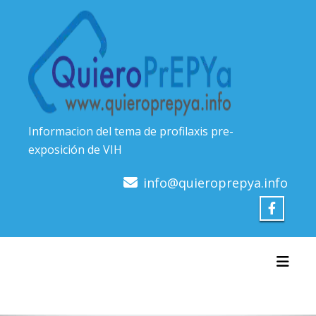
Skip
to
content
Informacion del tema de profilaxis pre-
exposición de VIH
info@quieroprepya.info
Toggl